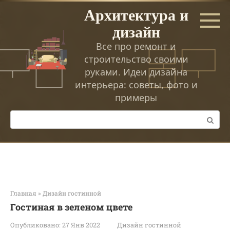
Перейти
Архитектура и
к
дизайн
контенту
Все про ремонт и
строительство своими
руками. Идеи дизайна
интерьера: советы, фото и
примеры
Поиск:
Главная
»
Дизайн гостинной
Гостиная в зеленом цвете
Опубликовано:
27 Янв 2022
Дизайн гостинной