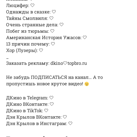
Люцифер: 🤍
Однажды в сказке: 🤍
Тайны Смолвиля: 🤍
Очень странные дела: 🤍
Побег из тюрьмы: 🤍
Американская История Ужасов: 🤍
13 причин почему: 🤍
Хор (Лузеры): 🤍
_
Заказать рекламу: dkino🤍topbro.ru
Не забудь ПОДПИСАТЬСЯ на канал… А то
пропустишь новое крутое видео!
ДКино в Telegram: 🤍
ДКино ВКонтакте: 🤍
ДКино в TikTok: 🤍
Дэн Крылов ВКонтакте: 🤍
Дэн Крылов в Инстаграм: 🤍