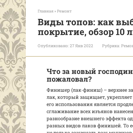
Главная
»
Ремонт
Виды топов: как вы
покрытие, обзор 10
Опубликовано:
27 Янв 2022
Рубрика:
Ремо
Что за новый господин
пожаловал?
Финишер (лак-финиш) – верхнее за
лак, который защищает, укрепляет
его использования является продл
сглаживание всех изъянов нанесен
разнообразие внешнего эффекта од
разных видов лаков финишей. То 
не только защищать ваш маникюр, 