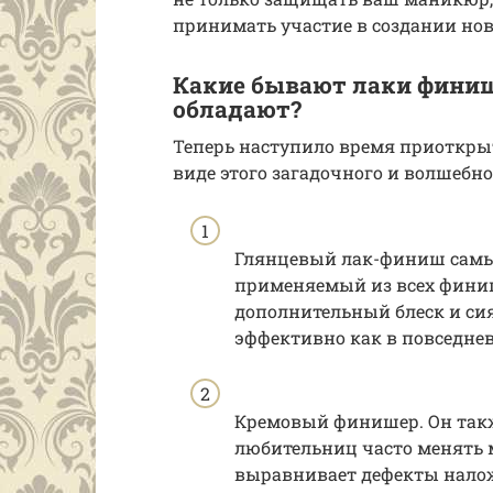
принимать участие в создании но
Какие бывают лаки финиш
обладают?
Теперь наступило время приоткрыт
виде этого загадочного и волшебн
Глянцевый лак-финиш самы
применяемый из всех фини
дополнительный блеск и сия
эффективно как в повседнев
Кремовый финишер. Он такж
любительниц часто менять м
выравнивает дефекты наложе