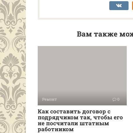
Вам также мож
Ремонт
0
Как составить договор с
подрядчиком так, чтобы его
не посчитали штатным
работником