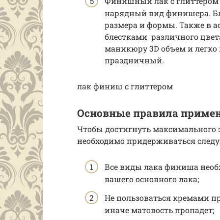
Финишный лак с глиттером 
нарядный вид финишера. Бл
размера и формы. Также в 
блестками различного цвет
маникюру 3D объем и легко 
праздничный.
лак финиш с глиттером
Основные правила приме
Чтобы достигнуть максимального 
необходимо придерживаться след
Все виды лака финиша необ
вашего основного лака;
Не пользоваться кремами 
иначе матовость пропадет;