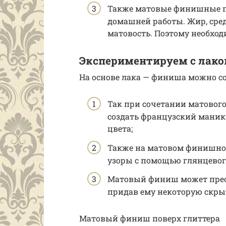
Также матовые финишные 
домашней работы. Жир, сре
матовость. Поэтому необхо
Экспериментируем с лак
На основе лака — финиша можно с
Так при сочетании матовог
создать французский маникю
цвета;
Также на матовом финишно
узоры с помощью глянцево
Матовый финиш может преоб
придав ему некоторую скрыт
Матовый финиш поверх глиттера