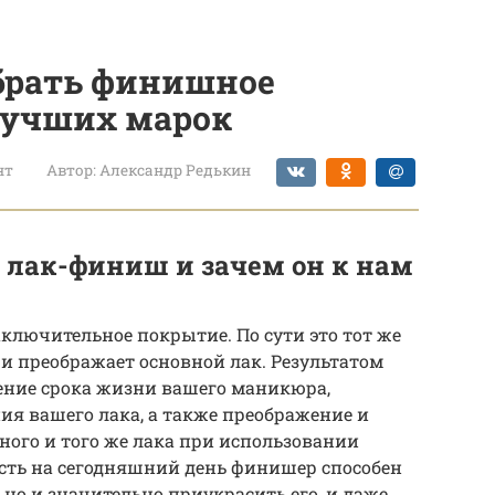
брать финишное
 лучших марок
нт
Автор:
Александр Редькин
 лак-финиш и зачем он к нам
ключительное покрытие. По сути это тот же
 и преображает основной лак. Результатом
ение срока жизни вашего маникюра,
ия вашего лака, а также преображение и
ного и того же лака при использовании
есть на сегодняшний день финишер способен
но и значительно приукрасить его, и даже