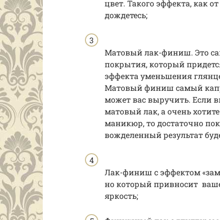
цвет. Такого эффекта, как 
дождетесь;
Матовый лак-финиш. Это с
покрытия, который придется
эффекта уменьшения глянце
Матовый финиш самый капр
может вас выручить. Если в
матовый лак, а очень хотит
маникюр, то достаточно п
вожделенный результат буде
Лак-финиш с эффектом «зам
но который привносит ваше
яркость;