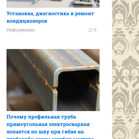
Установка, диагностика и ремонт
кондиционеров
Информация
0
Почему профильная труба
прямоугольная электросварная
лопается по шву при гибке на
трубогибе: ищем ошибки мастера