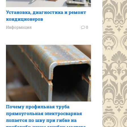
Установка, диагностика и ремонт
кондиционеров
Информация
0
Почему профильная труба
прямоугольная электросварная
лопается по шву при гибке на
трубогибе: ищем ошибки мастера