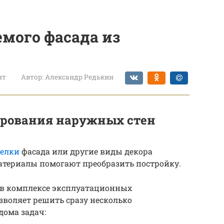
мого фасада из
нт
Автор:
Александр Редькин
ирования наружных стен
делки
фасада или другие виды декора
атериалы помогают преобразить постройку.
я в комплексе эксплуатационных
зволяет решить сразу несколько
дома задач: