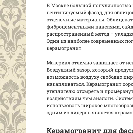
В Москве большой популярностью 
вентилируемый фасад, для облицо
отделочные материалы. Облицеват
фиброцементными панелями, сайд
распространенный метод – укладка
Один из наиболее современных по
керамогранит.
Материал отлично защищает от не
Воздушный зазор, который предусм
возможность воздуху свободно цир
накапливаться. Керамогранит хоро
утеплителю отсыреть и промёрзнут
воздействиям чем аналоги. Систем
использовать широкое многообрази
одним из лидеров является керамо
Керамогранит для фас