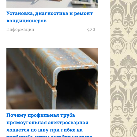
Установка, диагностика и ремонт
кондиционеров
Информация
0
Почему профильная труба
прямоугольная электросварная
лопается по шву при гибке на
трубогибе: ищем ошибки мастера