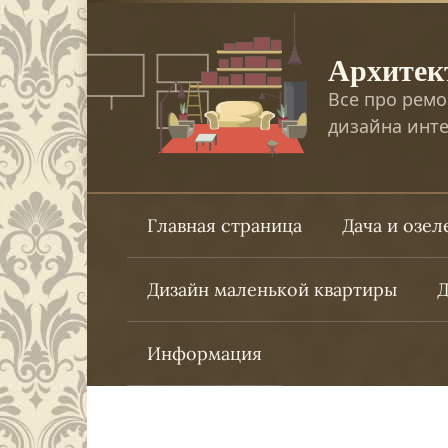
Перейти
к
Архитек
контенту
Все про ремо
дизайна инте
Главная страница
Дача и озе
Дизайн маленькой квартиры
Д
Информация