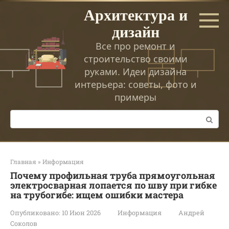
Перейти
Архитектура и
к
дизайн
контенту
Все про ремонт и
строительство своими
руками. Идеи дизайна
интерьера: советы, фото и
примеры
Поиск:
Главная
»
Информация
Почему профильная труба прямоугольная
электросварная лопается по шву при гибке
на трубогибе: ищем ошибки мастера
Опубликовано:
10 Июн 2026
Информация
Андрей
Соколов