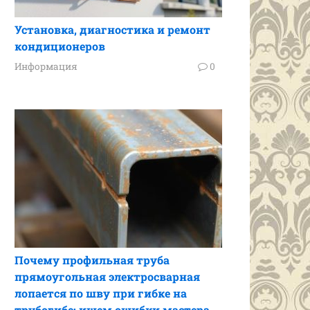
Установка, диагностика и ремонт
кондиционеров
Информация
0
Почему профильная труба
прямоугольная электросварная
лопается по шву при гибке на
трубогибе: ищем ошибки мастера