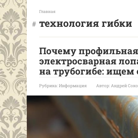
Главная
технология гибки
Почему профильная
электросварная лоп
на трубогибе: ищем
Рубрика:
Информация
Автор:
Андрей Сок