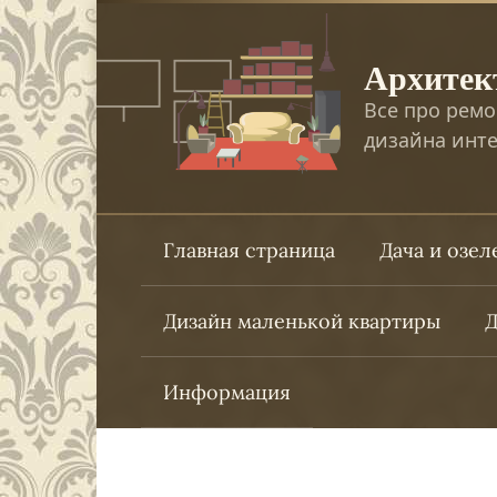
Перейти
к
Архитек
контенту
Все про ремо
дизайна инте
Главная страница
Дача и озе
Дизайн маленькой квартиры
Д
Информация