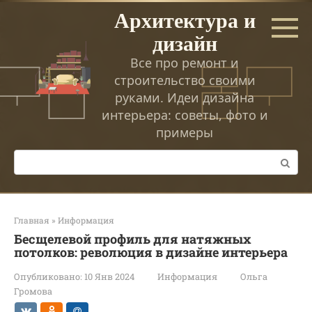
Перейти
Архитектура и
к
дизайн
контенту
Все про ремонт и
строительство своими
руками. Идеи дизайна
интерьера: советы, фото и
примеры
Поиск:
Главная
»
Информация
Бесщелевой профиль для натяжных
потолков: революция в дизайне интерьера
Опубликовано:
10 Янв 2024
Информация
Ольга
Громова