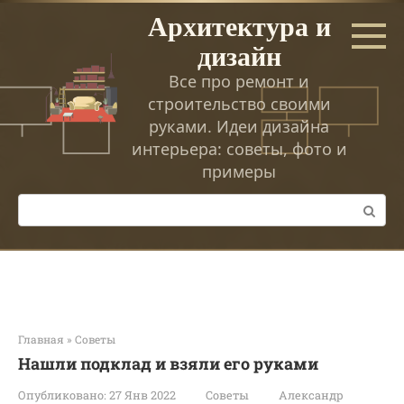
Перейти
Архитектура и
к
дизайн
контенту
Все про ремонт и
строительство своими
руками. Идеи дизайна
интерьера: советы, фото и
примеры
Поиск:
Главная
»
Советы
Нашли подклад и взяли его руками
Опубликовано:
27 Янв 2022
Советы
Александр