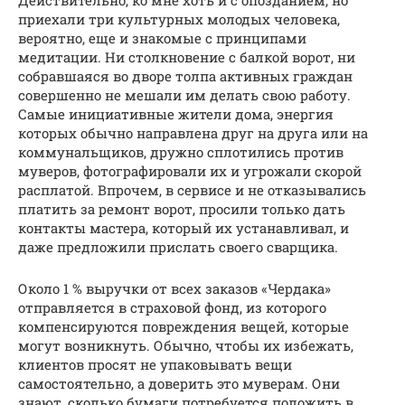
Действительно, ко мне хоть и с опозданием, но
приехали три культурных молодых человека,
вероятно, еще и знакомые с принципами
медитации. Ни столкновение с балкой ворот, ни
собравшаяся во дворе толпа активных граждан
совершенно не мешали им делать свою работу.
Самые инициативные жители дома, энергия
которых обычно направлена друг на друга или на
коммунальщиков, дружно сплотились против
муверов, фотографировали их и угрожали скорой
расплатой. Впрочем, в сервисе и не отказывались
платить за ремонт ворот, просили только дать
контакты мастера, который их устанавливал, и
даже предложили прислать своего сварщика.
Около 1 % выручки от всех заказов «Чердака»
отправляется в страховой фонд, из которого
компенсируются повреждения вещей, которые
могут возникнуть. Обычно, чтобы их избежать,
клиентов просят не упаковывать вещи
самостоятельно, а доверить это муверам. Они
знают, сколько бумаги потребуется положить в