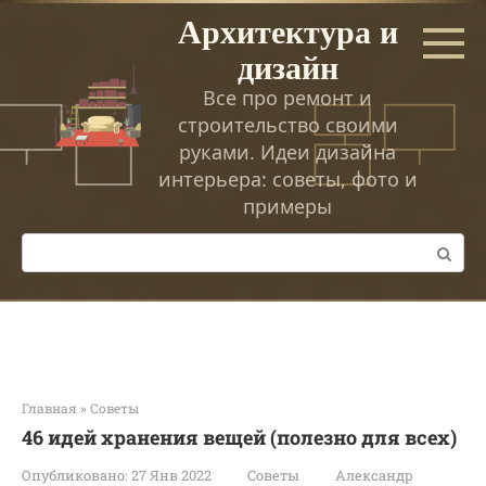
Перейти
Архитектура и
к
дизайн
контенту
Все про ремонт и
строительство своими
руками. Идеи дизайна
интерьера: советы, фото и
примеры
Поиск:
Главная
»
Советы
46 идей хранения вещей (полезно для всех)
Опубликовано:
27 Янв 2022
Советы
Александр