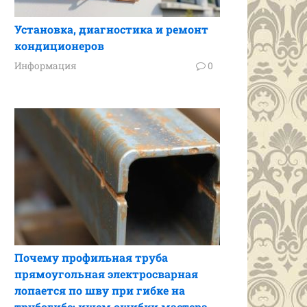
Установка, диагностика и ремонт
кондиционеров
Информация
0
Почему профильная труба
прямоугольная электросварная
лопается по шву при гибке на
трубогибе: ищем ошибки мастера