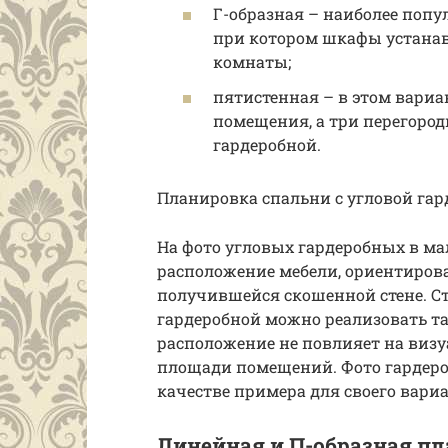
Г-образная – наиболее поп
при котором шкафы устанав
комнаты;
пятистенная – в этом вариа
помещения, а три перегоро
гардеробной.
Планировка спальни с угловой га
На фото угловых гардеробных в м
расположение мебели, ориентиров
получившейся скошенной стене. Ст
гардеробной можно реализовать та
расположение не повлияет на визу
площади помещений. Фото гардер
качестве примера для своего вариа
Линейная и П-образная п