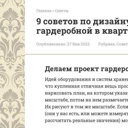
Главная
»
Советы
9 советов по дизай
гардеробной в кварт
Опубликовано:
27 Янв 2022
Рубрика:
Сове
Делаем проект гардер
Идей оборудования и систем хранен
что купленная отличная вещь прос
нарисовать план, на котором указа
масштабе, потом на нем размечаете
Их рисуют в том же масштабе. Есл
(они у вас есть, или можете измеря
рассчитать реальные значения) м