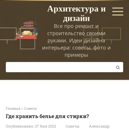
Перейти
Архитектура и
к
дизайн
контенту
Все про ремонт и
строительство своими
руками. Идеи дизайна
интерьера: советы, фото и
примеры
Поиск:
Главная
»
Советы
Где хранить белье для стирки?
Опубликовано:
27 Янв 2022
Советы
Александр