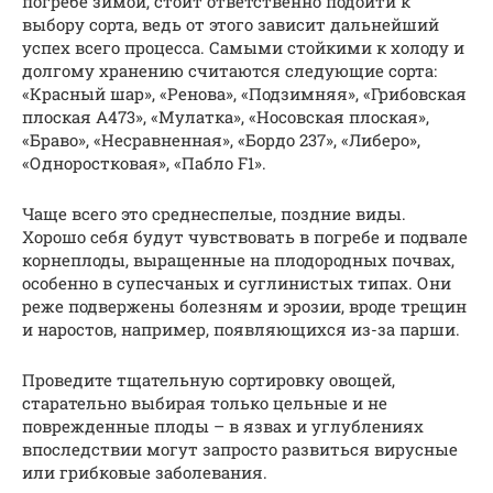
погребе зимой, стоит ответственно подойти к
выбору сорта, ведь от этого зависит дальнейший
успех всего процесса. Самыми стойкими к холоду и
долгому хранению считаются следующие сорта:
«Красный шар», «Ренова», «Подзимняя», «Грибовская
плоская А473», «Мулатка», «Носовская плоская»,
«Браво», «Несравненная», «Бордо 237», «Либеро»,
«Одноростковая», «Пабло F1».
Чаще всего это среднеспелые, поздние виды.
Хорошо себя будут чувствовать в погребе и подвале
корнеплоды, выращенные на плодородных почвах,
особенно в супесчаных и суглинистых типах. Они
реже подвержены болезням и эрозии, вроде трещин
и наростов, например, появляющихся из-за парши.
Проведите тщательную сортировку овощей,
старательно выбирая только цельные и не
поврежденные плоды – в язвах и углублениях
впоследствии могут запросто развиться вирусные
или грибковые заболевания.