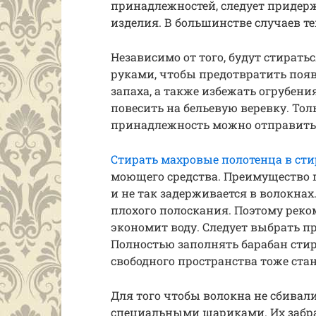
принадлежностей, следует придер
изделия. В большинстве случаев т
Независимо от того, будут стират
руками, чтобы предотвратить поя
запаха, а также избежать огрубени
повесить на бельевую веревку. То
принадлежность можно отправить в
Стирать махровые полотенца в ст
моющего средства. Преимущество п
и не так задерживается в волокна
плохого полоскания. Поэтому реко
экономит воду. Следует выбрать 
Полностью заполнять барабан сти
свободного пространства тоже ста
Для того чтобы волокна не сбивал
специальными шариками. Их забра