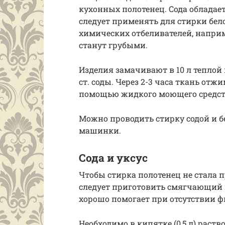
кухонных полотенец. Сода обладае
следует применять для стирки бе
химических отбеливателей, наприме
станут грубыми.
Изделия замачивают в 10 л теплой 
ст. соды. Через 2-3 часа ткань от
помощью жидкого моющего средст
Можно проводить стирку содой и б
машинки.
Сода и уксус
Чтобы стирка полотенец не стала 
следует приготовить смягчающий 
хорошо помогает при отсутствии ф
Необходимо в кипятке (0,5 л) раство