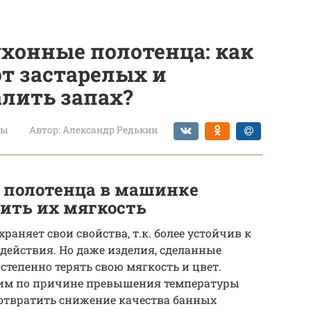
хонные полотенца: как
от застарелых и
лить запах?
ты
Автор:
Александр Редькин
 полотенца в машинке
нить их мягкость
аняет свои свойства, т.к. более устойчив к
действия. Но даже изделия, сделанные
остепенно терять свою мягкость и цвет.
ким по причине превышения температуры
дотвратить снижение качества банных