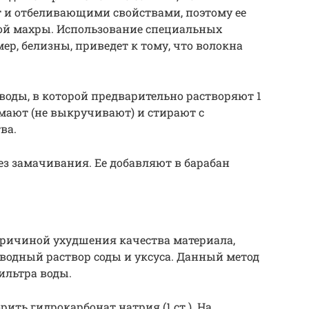
т и отбеливающими свойствами, поэтому ее
лой махры. Использование специальных
р, белизны, приведет к тому, что волокна
воды, в которой предварительно растворяют 1
жимают (не выкручивают) и стирают с
ва.
ез замачивания. Ее добавляют в барабан
причиной ухудшения качества материала,
водный раствор соды и уксуса. Данный метод
ильтра воды.
рить гидрокарбонат натрия (1 ст.). На