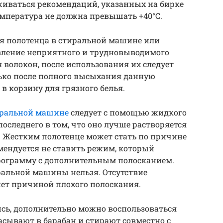
живаться рекомендаций, указанных на бирке
емпература не должна превышать +40°C.
ься полотенца в стиральной машине или
вление неприятного и трудновыводимого
я волокон, после использования их следует
лько после полного высыхания данную
 корзину для грязного белья.
иральной машине
следует с помощью жидкого
оследнего в том, что оно лучше растворяется
х. Жестким полотенце может стать по причине
мендуется не ставить режим, который
программу с дополнительным полосканием.
ральной машины нельзя. Отсутствие
нет причиной плохого полоскания.
ись, дополнительно можно воспользоваться
сывают в барабан и стирают совместно с