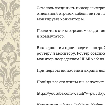
Осталось соединить видеорегистрат
отдельный отрезок кабеля витой п
монтируете коннекторы.
После чего этим отрезком соединяе
и коммутатор.
В завершении производите настрой
роутеру и монитору. Роутер соедин
монитор посредством HDMI кабеля
При первом включении экрана дол
Пройдя все его этапы вы запустите
https://youtube.com/watch?v=pvIJUx
Источники — https://cable.ru, Кабель