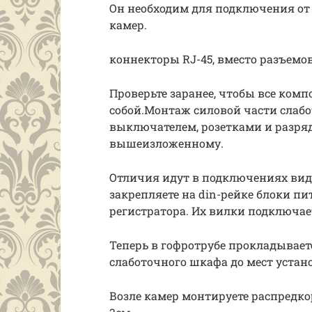
Он необходим для подключения от 
камер.
коннекторы RJ-45, вместо разъемо
Проверьте заранее, чтобы все ко
собой.Монтаж силовой части слаб
выключателем, розетками и разря
вышеизложенному.
Отличия идут в подключениях виде
закрепляете на din-рейке блоки пи
регистратора. Их вилки подключае
Теперь в гофротрубе прокладываете
слаботочного шкафа до мест устано
Возле камер монтируете распредко