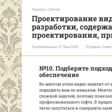
Главная
»
Советы
Проектирование ви
разработки, содерж
проектирования, п
Опубликовано:
27 Янв 2022
Рубрика:
Сове
№10. Подберите подхо
обеспечение
Во многом успех видео зависит от
подходить вам по навыкам. Монта
сложной задачей, поэтому поначал
профессионального софта. В пред
легко запутаться и совершить оши