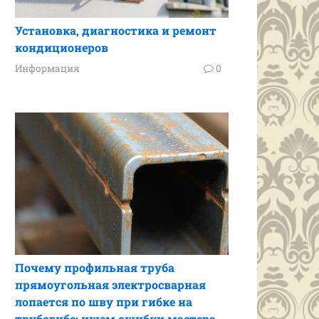
Установка, диагностика и ремонт
кондиционеров
Информация
0
Почему профильная труба
прямоугольная электросварная
лопается по шву при гибке на
трубогибе: ищем ошибки мастера