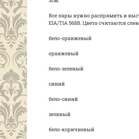
3см.
Все пары нужно распрямить и выст
EIA/TIA 568B. Цвета считаются сле
бело-оранжевый
оранжевый
бело-зеленый
синий
бело-синий
зеленый
бело-коричневый