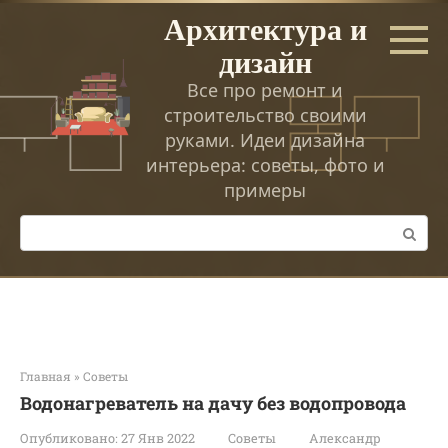
Перейти
Архитектура и
к
дизайн
контенту
Все про ремонт и
строительство своими
руками. Идеи дизайна
интерьера: советы, фото и
примеры
Поиск:
Главная
»
Советы
Водонагреватель на дачу без водопровода
Опубликовано:
27 Янв 2022
Советы
Александр