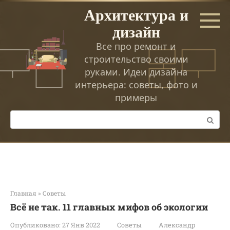
Перейти
Архитектура и
к
дизайн
контенту
Все про ремонт и
строительство своими
руками. Идеи дизайна
интерьера: советы, фото и
примеры
Поиск:
Главная
»
Советы
Всё не так. 11 главных мифов об экологии
Опубликовано:
27 Янв 2022
Советы
Александр