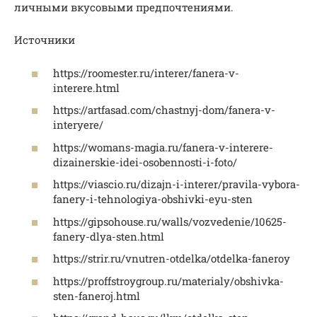
личными вкусовыми предпочтениями.
Источники
https://roomester.ru/interer/fanera-v-
interere.html
https://artfasad.com/chastnyj-dom/fanera-v-
interyere/
https://womans-magia.ru/fanera-v-interere-
dizainerskie-idei-osobennosti-i-foto/
https://viascio.ru/dizajn-i-interer/pravila-vybora-
fanery-i-tehnologiya-obshivki-eyu-sten
https://gipsohouse.ru/walls/vozvedenie/10625-
fanery-dlya-sten.html
https://strir.ru/vnutren-otdelka/otdelka-faneroy
https://proffstroygroup.ru/materialy/obshivka-
sten-faneroj.html