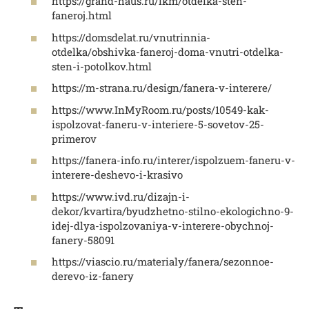
https://grand-haus.ru/lkm/otdelka-sten-
faneroj.html
https://domsdelat.ru/vnutrinnia-
otdelka/obshivka-faneroj-doma-vnutri-otdelka-
sten-i-potolkov.html
https://m-strana.ru/design/fanera-v-interere/
https://www.InMyRoom.ru/posts/10549-kak-
ispolzovat-faneru-v-interiere-5-sovetov-25-
primerov
https://fanera-info.ru/interer/ispolzuem-faneru-v-
interere-deshevo-i-krasivo
https://www.ivd.ru/dizajn-i-
dekor/kvartira/byudzhetno-stilno-ekologichno-9-
idej-dlya-ispolzovaniya-v-interere-obychnoj-
fanery-58091
https://viascio.ru/materialy/fanera/sezonnoe-
derevo-iz-fanery