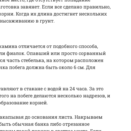
отовка завянет. Если все сделано правильно,
 корни. Когда их длина достигнет нескольких
 высаживанию в грунт.
мина отличается от подобного способа,
ли фиалок. Опавший или просто сорванный
тся часть стебелька, на котором расположен
очка побега должна быть около 6 см. Для
вляют в стакане с водой на 24 часа. За это
того на побеге делаются несколько надрезов, и
образование корней.
 закапывая до основания листа. Накрываем
быть обычная банка либо отрезанное
тавим такой парник в светлое место. Если