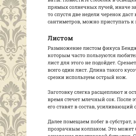
прямых солнечных лучей, иначе заг
то спустя две недели черенок даст
сантиметров, можно приступать к
Листом
Размножение листом фикуса Бенджа
которым часто пользуются любите
лист для этого не подойдет. Срезае
всего один лист. Длина такого кус
срезки используем острый нож.
Заготовку слегка расщепляют и оста
время стечет млечный сок. После э
его ставят в состав, усиливающий 
Далее помещаем побег в субстрат,
прозрачным колпаком. Это может 
основание пластиковой бутылки. С