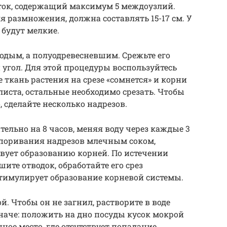
ток, содержащий максимум 5 междоузлий.
я размножения, должна составлять 15-17 см. У
будут мелкие.
одым, а полуодревесневшим. Срежьте его
 угол. Для этой процедуры воспользуйтесь
ткань растения на срезе «сомнется» и корни
 листа, остальные необходимо срезать. Чтобы
 сделайте несколько надрезов.
тельно на 8 часов, меняя воду через каждые 3
упоривания надрезов млечным соком,
вует образованию корней. По истечении
ите отводок, обработайте его срез
тимулирует образование корневой системы.
й. Чтобы он не загнил, растворите в воде
наче: положить на дно посуды кусок мокрой
нное место, где отсутствует попадание