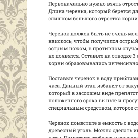
Первоначально нужно взять отрос
Длина черенка, который берется дл
слишком большого отростка корни 
Черенок должен быть не очень мол
наискось, чтобы получился острый
острым ножом, в противном случае 
не появятся. Оставьте на отводке 3
корни образовывались интенсивно,
Поставьте черенок в воду приблизи
часа. Данный этап избавит от зак
который в засохшем виде препятст
положенного срока выньте и просуш
специальным средством, которое с
Черенок поместите в емкость с водо
древесный уголь. Можно сделать и
ваты. Поместите стебелек в освеще