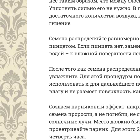
нее таким образом, что между слое
Уплотнять сильно его не нужно. В
достаточного количества воздуха, 
гниение.
Семена распределяйте равномерно. 
пинцетом. Если пинцета нет, заме
водой – к влажной поверхности ле
После того как семена распределен
увлажните. Для этой процедуры по
использовать и для дальнейшего п
влагу и не размоет поверхность, ка
Создаем парниковый эффект: накр
семена проросли, а не погибли, не
солнечные лучи. Место должно быт
проветривайте парник. Для этого 2
четверть часа.