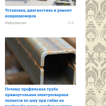
Установка, диагностика и ремонт
кондиционеров
Информация
0
Почему профильная труба
прямоугольная электросварная
лопается по шву при гибке на
трубогибе: ищем ошибки мастера