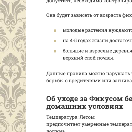
допустить, необходимо контролиро
Она будет зависеть от возраста фик
молодые растения нуждаютс
на 4-5 годах жизни достаточн
большие и взрослые деревь
верхний слой почвы.
Данные правила можно нарушать то
борьбы с вредителями или загнива
Об уходе за Фикусом 
домашних условиях
Температура: Летом
предпочитает умеренные температу
должна