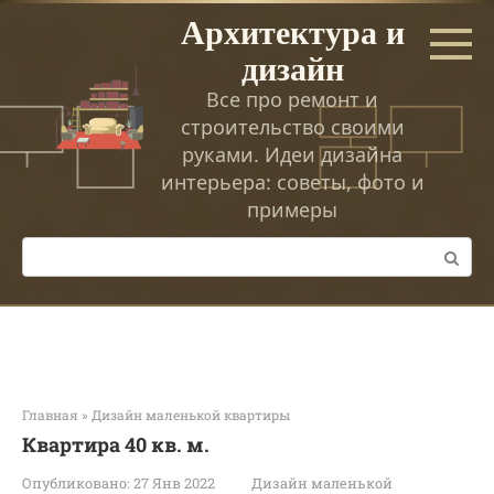
Перейти
Архитектура и
к
дизайн
контенту
Все про ремонт и
строительство своими
руками. Идеи дизайна
интерьера: советы, фото и
примеры
Поиск:
Главная
»
Дизайн маленькой квартиры
Квартира 40 кв. м.
Опубликовано:
27 Янв 2022
Дизайн маленькой