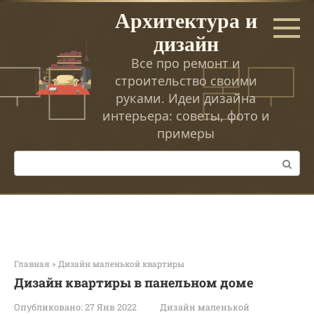
Перейти
Архитектура и
к
дизайн
контенту
Все про ремонт и
строительство своими
руками. Идеи дизайна
интерьера: советы, фото и
примеры
Поиск:
Главная
»
Дизайн маленькой квартиры
Дизайн квартиры в панельном доме
Опубликовано:
27 Янв 2022
Дизайн маленькой