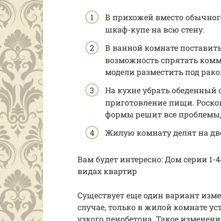
В прихожей вместо обычног
шкаф-купе на всю стену.
В ванной комнате поставить
возможность спрятать ком
модели разместить под рако
На кухне убрать обеденный с
приготовление пищи. Роско
формы решит все проблемы,
Жилую комнату делят на две
Вам будет интересно: Дом серии 1-4
видах квартир
Существует еще один вариант изме
случае, только в жилой комнате у
узкого пенобетона. Такое изменен