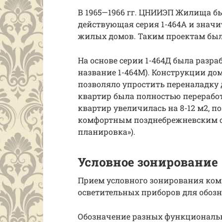
В 1965—1966 гг. ЦНИИЭП Жилища б
действующая серия 1-464А и знач
жилых домов. Таким проектам был 
На основе серии 1-464Д была разра
название 1-464М). Конструкции дом
позволяло упростить переналадку
квартир была полностью перерабо
квартир увеличилась на 8-12 м2, по
комфортным позднебрежневским с
планировка»).
Условное зонирование
Прием условного зонирования ком
осветительных приборов для обоз
Обозначение разных функциональ