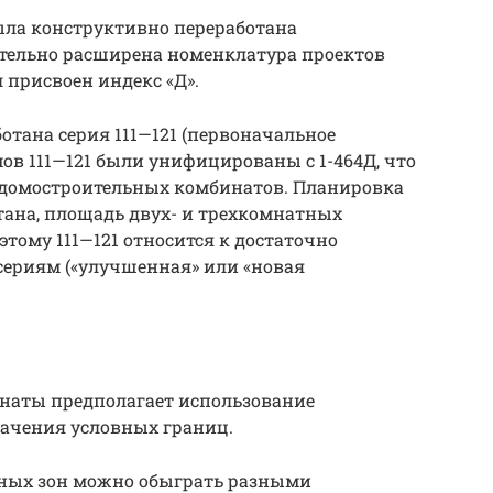
ыла конструктивно переработана
ительно расширена номенклатура проектов
присвоен индекс «Д».
ботана серия 111—121 (первоначальное
ов 111—121 были унифицированы с 1-464Д, что
 домостроительных комбинатов. Планировка
тана, площадь двух- и трехкомнатных
этому 111—121 относится к достаточно
ериям («улучшенная» или «новая
наты предполагает использование
начения условных границ.
ных зон можно обыграть разными