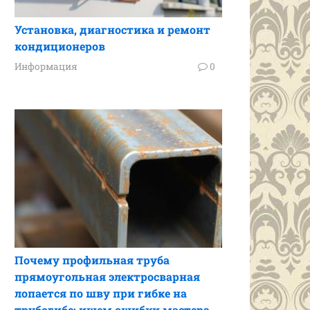
Установка, диагностика и ремонт
кондиционеров
Информация
0
Почему профильная труба
прямоугольная электросварная
лопается по шву при гибке на
трубогибе: ищем ошибки мастера