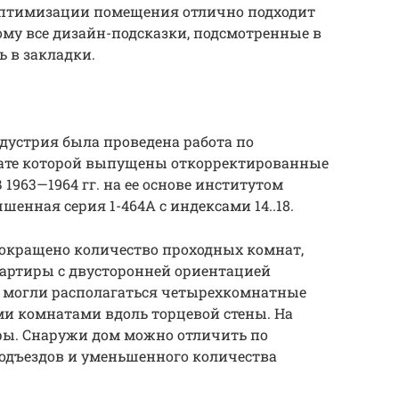
оптимизации помещения отлично подходит
му все дизайн-подсказки, подсмотренные в
ь в закладки.
ндустрия была проведена работа по
ьтате которой выпущены откорректированные
 1963—1964 гг. на ее основе институтом
нная серия 1-464А с индексами 14..18.
8 сокращено количество проходных комнат,
вартиры с двусторонней ориентацией
х могли располагаться четырехкомнатные
и комнатами вдоль торцевой стены. На
ры. Снаружи дом можно отличить по
одъездов и уменьшенного количества