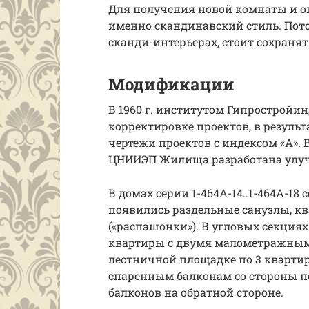
Для получения новой комнаты и 
именно скандинавский стиль. Пото
сканди-интерьерах, стоит сохранят
Модификации
В 1960 г. институтом Гипростройи
корректировке проектов, в резул
чертежи проектов с индексом «А». В
ЦНИИЭП Жилища разработана улучше
В домах серии 1-464А-14..1-464А-1
появились раздельные санузлы, к
(«распашонки»). В угловых секция
квартиры с двумя малометражным
лестничной площадке по 3 кварти
спаренным балконам со стороны п
балконов на обратной стороне.