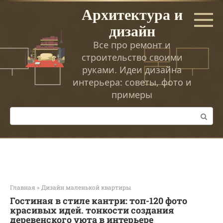
Перейти
Архитектура и
к
дизайн
контенту
Все про ремонт и
строительство своими
руками. Идеи дизайна
интерьера: советы, фото и
примеры
Поиск:
Главная
»
Дизайн маленькой квартиры
Гостиная в стиле кантри: топ-120 фото
красивых идей. тонкости создания
деревенского уюта в интерьере