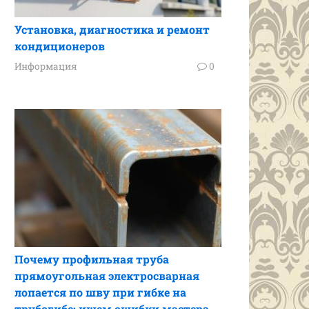
Установка, диагностика и ремонт
кондиционеров
Информация
0
Почему профильная труба
прямоугольная электросварная
лопается по шву при гибке на
трубогибе: ищем ошибки мастера