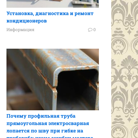
Установка, диагностика и ремонт
кондиционеров
Информация
0
Почему профильная труба
прямоугольная электросварная
лопается по шву при гибке на
трубогибе: ищем ошибки мастера