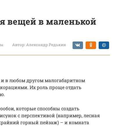
ия вещей в маленькой
ты
Автор:
Александр Редькин
к и в любом другом малогабаритном
екорациями. Их роль проще отдать
ю.
ообои, которые способны создать
сунок с перспективой (например, лесная
крайний горный пейзаж) – и комната