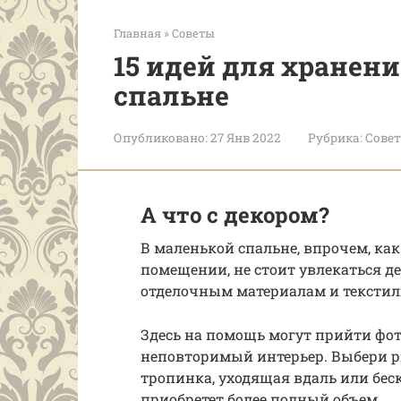
Главная
»
Советы
15 идей для хранен
спальне
Опубликовано:
27 Янв 2022
Рубрика:
Сове
А что с декором?
В маленькой спальне, впрочем, ка
помещении, не стоит увлекаться д
отделочным материалам и текстил
Здесь на помощь могут прийти фот
неповторимый интерьер. Выбери ри
тропинка, уходящая вдаль или бес
приобретет более полный объем.