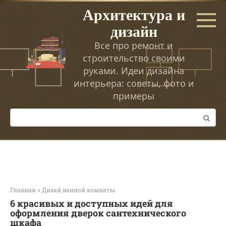
Перейти
Архитектура и
к
дизайн
контенту
Все про ремонт и
строительство своими
руками. Идеи дизайна
интерьера: советы, фото и
примеры
Поиск:
Главная
»
Дизай ванной комнаты
6 красивых и доступных идей для
оформления дверок сантехнического
шкафа