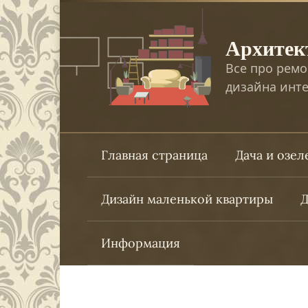
Перейти
к
Архитек
контенту
Все про ремо
дизайна инте
Главная страница
Дача и озе
Дизайн маленькой квартиры
Д
Информация