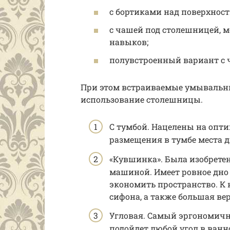
с бортиками над поверхност
с чашей под столешницей, 
навыков;
полувстроенный вариант с
При этом встраиваемые умывальн
использование столешницы.
С тумбой. Нацелены на опт
размещения в тумбе места 
«Кувшинка». Была изобрете
машиной. Имеет ровное дно
экономить пространство. К 
сифона, а также большая ве
Угловая. Самый эргономичн
подойдет любой угол в ванн