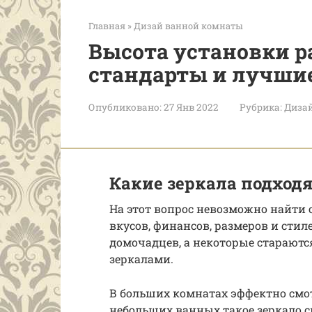
Главная
»
Дизай ванной комнаты
Высота установки р
стандарты и лучши
Опубликовано:
27 Янв 2022
Рубрика:
Диза
Какие зеркала подход
На этот вопрос невозможно найти о
вкусов, финансов, размеров и стил
домочадцев, а некоторые стараются
зеркалами.
В больших комнатах эффектно смотр
небольших ванных такое зеркало с