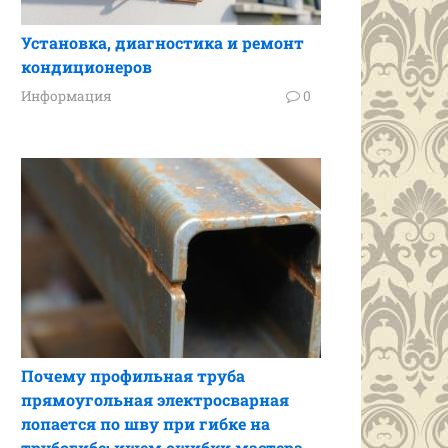
Установка, диагностика и ремонт
кондиционеров
Информация
0
Почему профильная труба
прямоугольная электросварная
лопается по шву при гибке на
трубогибе: ищем ошибки мастера