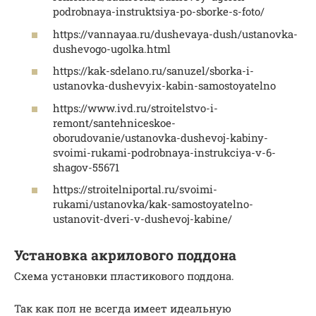
podrobnaya-instruktsiya-po-sborke-s-foto/
https://vannayaa.ru/dushevaya-dush/ustanovka-
dushevogo-ugolka.html
https://kak-sdelano.ru/sanuzel/sborka-i-
ustanovka-dushevyix-kabin-samostoyatelno
https://www.ivd.ru/stroitelstvo-i-
remont/santehniceskoe-
oborudovanie/ustanovka-dushevoj-kabiny-
svoimi-rukami-podrobnaya-instrukciya-v-6-
shagov-55671
https://stroitelniportal.ru/svoimi-
rukami/ustanovka/kak-samostoyatelno-
ustanovit-dveri-v-dushevoj-kabine/
Установка акрилового поддона
Схема установки пластикового поддона.
Так как пол не всегда имеет идеальную