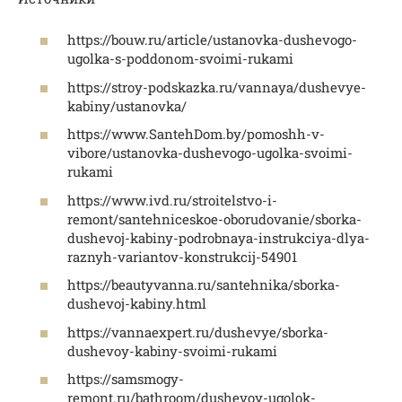
https://bouw.ru/article/ustanovka-dushevogo-
ugolka-s-poddonom-svoimi-rukami
https://stroy-podskazka.ru/vannaya/dushevye-
kabiny/ustanovka/
https://www.SantehDom.by/pomoshh-v-
vibore/ustanovka-dushevogo-ugolka-svoimi-
rukami
https://www.ivd.ru/stroitelstvo-i-
remont/santehniceskoe-oborudovanie/sborka-
dushevoj-kabiny-podrobnaya-instrukciya-dlya-
raznyh-variantov-konstrukcij-54901
https://beautyvanna.ru/santehnika/sborka-
dushevoj-kabiny.html
https://vannaexpert.ru/dushevye/sborka-
dushevoy-kabiny-svoimi-rukami
https://samsmogy-
remont.ru/bathroom/dushevoy-ugolok-