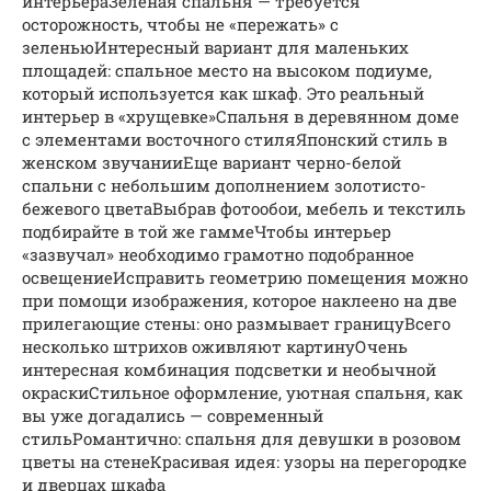
интерьераЗеленая спальня — требуется
осторожность, чтобы не «пережать» с
зеленьюИнтересный вариант для маленьких
площадей: спальное место на высоком подиуме,
который используется как шкаф. Это реальный
интерьер в «хрущевке»Спальня в деревянном доме
с элементами восточного стиляЯпонский стиль в
женском звучанииЕще вариант черно-белой
спальни с небольшим дополнением золотисто-
бежевого цветаВыбрав фотообои, мебель и текстиль
подбирайте в той же гаммеЧтобы интерьер
«зазвучал» необходимо грамотно подобранное
освещениеИсправить геометрию помещения можно
при помощи изображения, которое наклеено на две
прилегающие стены: оно размывает границуВсего
несколько штрихов оживляют картинуОчень
интересная комбинация подсветки и необычной
окраскиСтильное оформление, уютная спальня, как
вы уже догадались — современный
стильРомантично: спальня для девушки в розовом
цветы на стенеКрасивая идея: узоры на перегородке
и дверцах шкафа