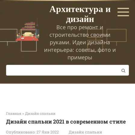
Перейти
Архитектура и
к
дизайн
контенту
Все про ремонт и
строительство своими
руками. Идеи дизайна
интерьера: советы, фото и
примеры
Поиск:
Главная
»
Дизайн спальни
Дизайн спальни 2021 в современном стиле
Опубликовано:
27 Янв 2022
Дизайн спальни