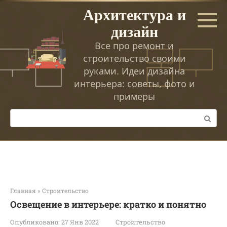
Перейти
Архитектура и
к
дизайн
контенту
Все про ремонт и
строительство своими
руками. Идеи дизайна
интерьера: советы, фото и
примеры
Поиск:
Главная
»
Строительство
Освещение в интерьере: кратко и понятно
Опубликовано:
27 Янв 2022
Строительство