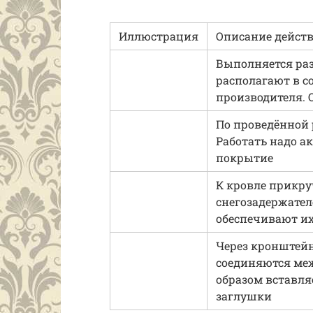
Иллюстрация
Описание дейст
Выполняется ра
располагают в с
производителя. О
По проведённой 
Работать надо а
покрытие
К кровле прикр
снегозадержател
обеспечивают и
Через кронштейн
соединяются ме
образом вставля
заглушки