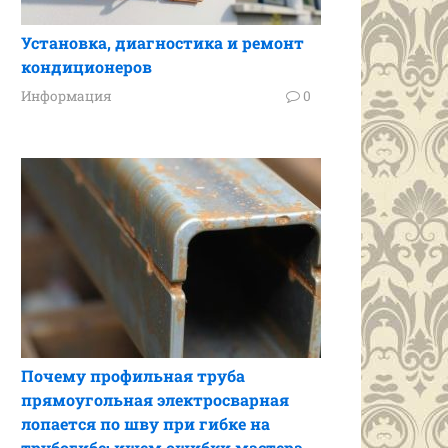
Установка, диагностика и ремонт
кондиционеров
Информация
0
Почему профильная труба
прямоугольная электросварная
лопается по шву при гибке на
трубогибе: ищем ошибки мастера