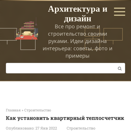
Перейти
Архитектура и
к
дизайн
контенту
Все про ремонт и
строительство своими
руками. Идеи дизайна
интерьера: советы, фото и
примеры
Поиск:
Главная
»
Строительство
Как установить квартирный теплосчетчик
Опубликовано:
27 Янв 2022
Строительство