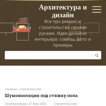
Перейти
Архитектура и
к
дизайн
контенту
Все про ремонт и
строительство своими
руками. Идеи дизайна
интерьера: советы, фото и
примеры
Поиск:
Главная
»
Строительство
Шумоизоляция под стяжку пола
Опубликовано:
27 Янв 2022
Строительство