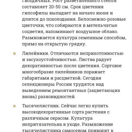
Гвоздичных. Рост разветвленного стебля
составляет 20-50 см. Срок цветения
гипсофилы выпадает на начало июня и
длится до похолодания. Белоснежно-розовые
цветочки, что собираются в метельчатые
соцветия, напоминают воздушное облако.
Размножается культура семенным способом,
прямо на открытую грядку.
Лилейники. Отличаются неприхотливостью
и засухоустойчивостью. Листва радует
декоративностью после цветения. Сортовое
многообразие лилейников поражает
габаритами и расцветкой. Сегодня
селекционеры России трудятся над
выведением ремонтантных (зацветающих
вновь) разновидностей.
Тысячелистник. Сейчас легко купить
высокодекоративные сорта растения с
различным окрасом. Культура
непритязательна в уходе. Размножение
тысячелистника самосевом приводит к