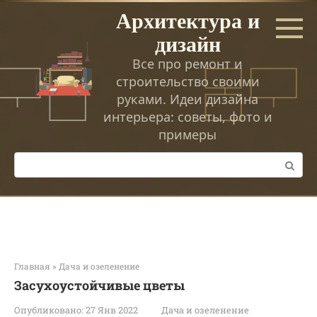
Перейти
Архитектура и
к
дизайн
контенту
Все про ремонт и
строительство своими
руками. Идеи дизайна
интерьера: советы, фото и
примеры
Поиск:
Главная
»
Дача и озеленение
Засухоустойчивые цветы
Опубликовано:
27 Янв 2022
Дача и озеленение