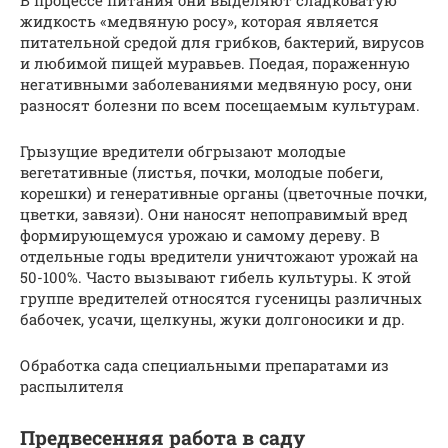
В процессе питания они выделяют сладковатую
жидкость «медвяную росу», которая является
питательной средой для грибков, бактерий, вирусов
и любимой пищей муравьев. Поедая, пораженную
негативными заболеваниями медвяную росу, они
разносят болезни по всем посещаемым культурам.
Грызущие вредители обгрызают молодые
вегетативные (листья, почки, молодые побеги,
корешки) и генеративные органы (цветочные почки,
цветки, завязи). Они наносят непоправимый вред
формирующемуся урожаю и самому дереву. В
отдельные годы вредители уничтожают урожай на
50-100%. Часто вызывают гибель культуры. К этой
группе вредителей относятся гусеницы различных
бабочек, усачи, щелкуны, жуки долгоносики и др.
Обработка сада специальными препаратами из
распылителя
Предвесенняя работа в саду