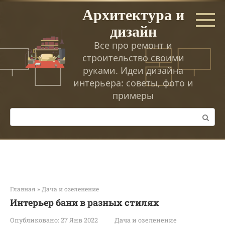
Перейти
Архитектура и
к
дизайн
контенту
Все про ремонт и
строительство своими
руками. Идеи дизайна
интерьера: советы, фото и
примеры
Поиск:
Главная
»
Дача и озеленение
Интерьер бани в разных стилях
Опубликовано:
27 Янв 2022
Дача и озеленение