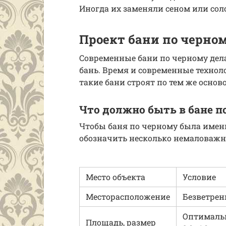
Иногда их заменяли сеном или сол
Проект бани по черно
Современные бани по черному дела
бань. Время и современные техноло
такие бани строят по тем же осн
Что должно быть в бане п
Чтобы баня по черному была имен
обозначить несколько немаловаж
Место объекта
Условие
Месторасположение
Безветренн
Оптимальны
Площадь, размер