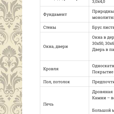
3,0х4,0
Природный
Фундамент
монолит
Стены
Брус лист
Окна в дер
30х50, 30х
Окна, двери
Дверь в п
Односкатна
Кровля
Покрытие 
Пол, потолок
Предпочти
Дровяная п
Камни – в
Печь
Большой м