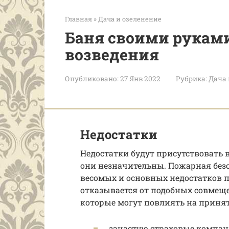
Главная
»
Дача и озеленение
Баня своими руками
возведения
Опубликовано:
27 Янв 2022
Рубрика:
Дача 
Недостатки
Недостатки будут присутствовать в
они незначительны. Пожарная безо
весомых и основных недостатков 
отказывается от подобных совмеще
которые могут повлиять на приня
зачастую страховые компан