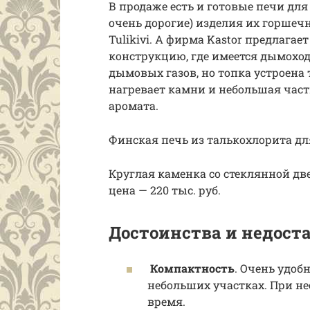
В продаже есть и готовые печи для
очень дорогие) изделия их горшеч
Tulikivi. А фирма Kastor предлага
конструкцию, где имеется дымоход
дымовых газов, но топка устроена
нагревает камни и небольшая час
аромата.
Финская печь из талькохлорита для
Круглая каменка со стеклянной д
цена — 220 тыс. руб.
Достоинства и недост
Компактность
. Очень удоб
небольших участках. При не
время.