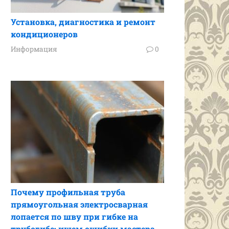
Установка, диагностика и ремонт
кондиционеров
Информация
0
Почему профильная труба
прямоугольная электросварная
лопается по шву при гибке на
трубогибе: ищем ошибки мастера