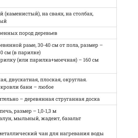
 (каменистый), на сваях, на столбах,
ный
венных пород деревьев
евянной раме, 30-40 см от пола, размер –
60 см (в парилке)
арилку (или парилка+моечная) – 160 см
я, двускатная, плоская, округлая.
кровли бани – любое
тельно – деревянная струганная доска
ечь, размер – 1,0-1,3 м
алун, мыльный, жадеит, базальт
еталлический чан для нагревания воды