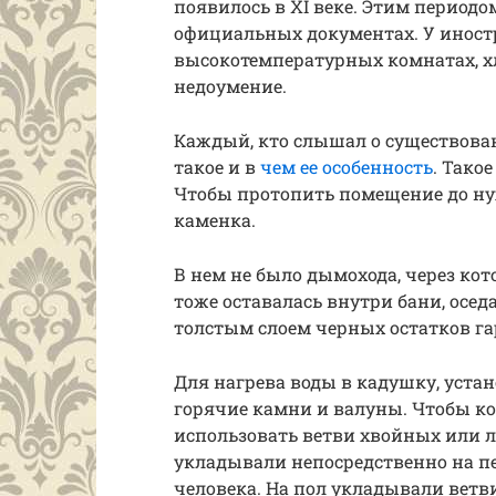
появилось в XI веке. Этим период
официальных документах. У иност
высокотемпературных комнатах, х
недоумение.
Каждый, кто слышал о существовани
такое и в
чем ее особенность
. Тако
Чтобы протопить помещение до ну
каменка.
В нем не было дымохода, через ко
тоже оставалась внутри бани, осед
толстым слоем черных остатков гар
Для нагрева воды в кадушку, уст
горячие камни и валуны. Чтобы к
использовать ветви хвойных или л
укладывали непосредственно на п
человека. На пол укладывали ветви