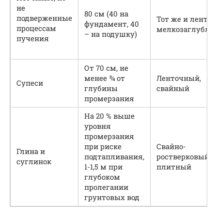
не
80 см (40 на
подверженные
Тот же и ленто
фундамент, 40
процессам
мелкозаглубле
– на подушку)
пучения
От 70 см, не
менее ¾ от
Ленточный,
Супеси
глубины
свайный
промерзания
На 20 % выше
уровня
промерзания
при риске
Свайно-
Глина и
подтапливания,
ростверковый 
суглинок
1-1,5 м при
плитный
глубоком
пролегании
грунтовых вод