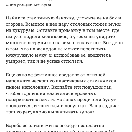
следующие методы:
Найдите стеклянную баночку, уложите ее на бок в
огороде. Всыпьте в нее пару столовых ложек муки
из кукурузы. Оставьте приманку в том месте, где
вы уже видели моллюсков, а утром вы увидите
множество трупиков на земле вокруг нее. Все дело
в том, что их желудок не может переварить
кукурузную муку, и, испробовав ее, вредитель
умирает, так и не успев отползти.
Еще одно эффективное средство от слизней:
наполните несколько пластиковых стаканчиков
пивом наполовину. Вкопайте эти ловушки так,
чтобы горлышки находились вровень с
поверхностью земли. На запах вредители будут
сползаться, и топиться в ловушках. Ваша задача-
только регулярно вылавливать «улов».
Борьба со слизнями на огороде подвластна
аммиаку, разведенному водой в пропорциях 1/5.