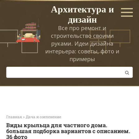
Перейти
Архитектура и
к
дизайн
контенту
Все про ремонт и
строительство своими
руками. Идеи дизайна
интерьера: советы, фото и
примеры
Поиск:
Главная
»
Дача и озеленение
Виды крыльца для частного дома.
большая подборка вариантов с описанием.
36 фото