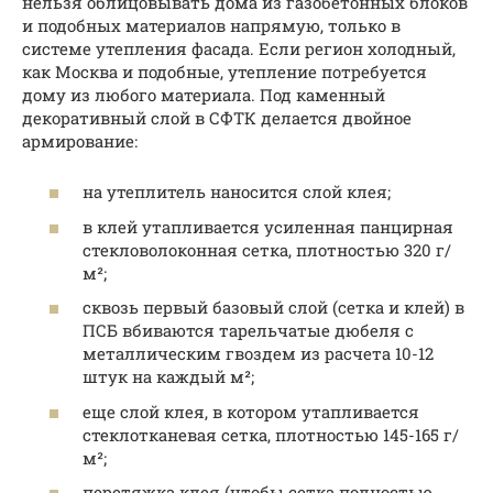
нельзя облицовывать дома из газобетонных блоков
и подобных материалов напрямую, только в
системе утепления фасада. Если регион холодный,
как Москва и подобные, утепление потребуется
дому из любого материала. Под каменный
декоративный слой в СФТК делается двойное
армирование:
на утеплитель наносится слой клея;
в клей утапливается усиленная панцирная
стекловолоконная сетка, плотностью 320 г/
м²;
сквозь первый базовый слой (сетка и клей) в
ПСБ вбиваются тарельчатые дюбеля с
металлическим гвоздем из расчета 10-12
штук на каждый м²;
еще слой клея, в котором утапливается
стеклотканевая сетка, плотностью 145-165 г/
м²;
перетяжка клея (чтобы сетка полностью