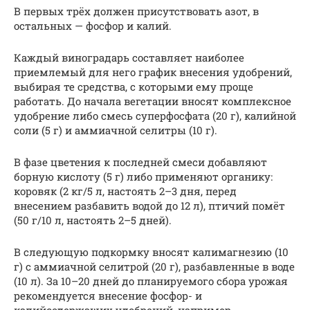
В первых трёх должен присутствовать азот, в
остальных — фосфор и калий.
Каждый виноградарь составляет наиболее
приемлемый для него график внесения удобрений,
выбирая те средства, с которыми ему проще
работать. До начала вегетации вносят комплексное
удобрение либо смесь суперфосфата (20 г), калийной
соли (5 г) и аммиачной селитры (10 г).
В фазе цветения к последней смеси добавляют
борную кислоту (5 г) либо применяют органику:
коровяк (2 кг/5 л, настоять 2–3 дня, перед
внесением разбавить водой до 12 л), птичий помёт
(50 г/10 л, настоять 2–5 дней).
В следующую подкормку вносят калимагнезию (10
г) с аммиачной селитрой (20 г), разбавленные в воде
(10 л). За 10–20 дней до планируемого сбора урожая
рекомендуется внесение фосфор- и
калийсодержащих удобрений, например,