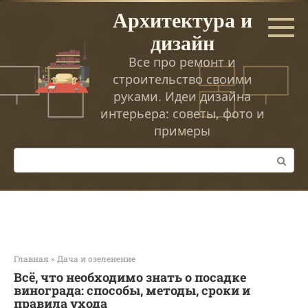
Перейти
Архитектура и
к
дизайн
контенту
Все про ремонт и
строительство своими
руками. Идеи дизайна
интерьера: советы, фото и
примеры
Поиск:
Главная
»
Дача и озеленение
Всё, что необходимо знать о посадке
винограда: способы, методы, сроки и
правила ухода