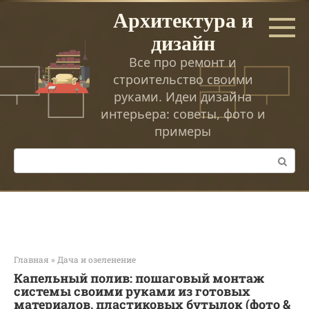
Перейти
Архитектура и
к
дизайн
контенту
Все про ремонт и
строительство своими
руками. Идеи дизайна
интерьера: советы, фото и
примеры
Поиск:
Главная
»
Дача и озеленение
Капельный полив: пошаговый монтаж
системы своими руками из готовых
материалов, пластиковых бутылок (фото &