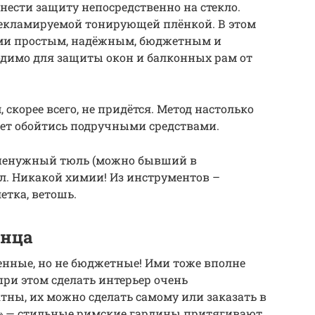
анести защиту непосредственно на стекло.
екламируемой тонирующей плёнкой. В этом
ями простым, надёжным, бюджетным и
одимо для защиты окон и балконных рам от
 скорее всего, не придётся. Метод настолько
яет обойтись подручными средствами.
 ненужный тюль (можно бывший в
л. Никакой химии! Из инструментов –
етка, ветошь.
лнца
енные, но не бюджетные! Ими тоже вполне
при этом сделать интерьер очень
ны, их можно сделать самому или заказать в
с» — стильные римские гардины притягивают