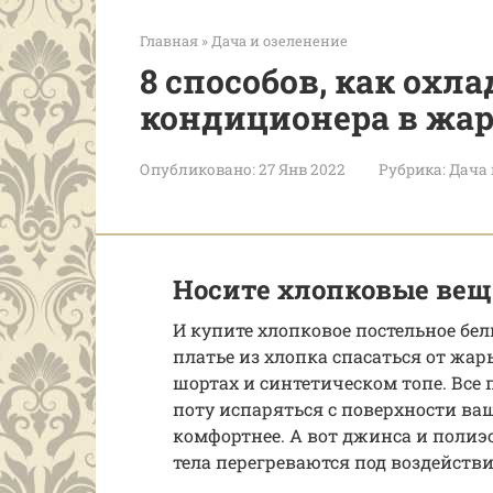
Главная
»
Дача и озеленение
8 способов, как охл
кондиционера в жа
Опубликовано:
27 Янв 2022
Рубрика:
Дача 
Носите хлопковые ве
И купите хлопковое постельное бел
платье из хлопка спасаться от жа
шортах и синтетическом топе. Все 
поту испаряться с поверхности ваш
комфортнее. А вот джинса и полиэ
тела перегреваются под воздейств