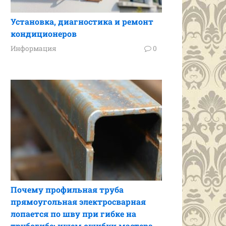
Установка, диагностика и ремонт
кондиционеров
Информация
0
Почему профильная труба
прямоугольная электросварная
лопается по шву при гибке на
трубогибе: ищем ошибки мастера