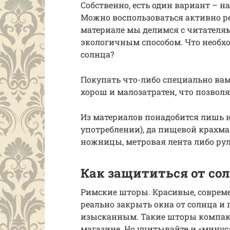
Собственно, есть один вариант – н
Можно воспользоваться активно р
материале мы делимся с читател
экологичным способом. Что необх
солнца?
Покупать что-либо специально вам,
хорош и малозатратен, что позвол
Из материалов понадобится лишь
употреблении), да пищевой крахма
ножницы, метровая лента либо рул
Как защититься от со
Римские шторы. Красивые, соврем
реально закрыть окна от солнца и 
изысканным. Такие шторы компакт
магазине. Но учитывайте и «мину