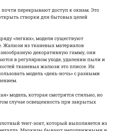
почти перекрывают доступ к окнам. Это
 открыть створки для бытовых целей
зряду «легких», модели существуют
. Жалюзи из тканевых материалов
азнообразную декоративную гамму, они
даются в регулярном уходе, удалении пыли и
ностей тканевых жалюзи это плиссе. Их
пользовать модель «день-ночь» с разными
нением.
ая» модель, которая смотрится стильно, но
этом случае освещенность при закрытых
плотный тент-зонт, который выполняется из
из металла. Маркизы бывают неподвижными и