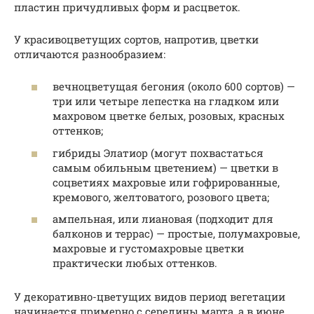
пластин причудливых форм и расцветок.
У красивоцветущих сортов, напротив, цветки
отличаются разнообразием:
вечноцветущая бегония (около 600 сортов) —
три или четыре лепестка на гладком или
махровом цветке белых, розовых, красных
оттенков;
гибриды Элатиор (могут похвастаться
самым обильным цветением) — цветки в
соцветиях махровые или гофрированные,
кремового, желтоватого, розового цвета;
ампельная, или лиановая (подходит для
балконов и террас) — простые, полумахровые,
махровые и густомахровые цветки
практически любых оттенков.
У декоративно-цветущих видов период вегетации
начинается примерно с середины марта, а в июне