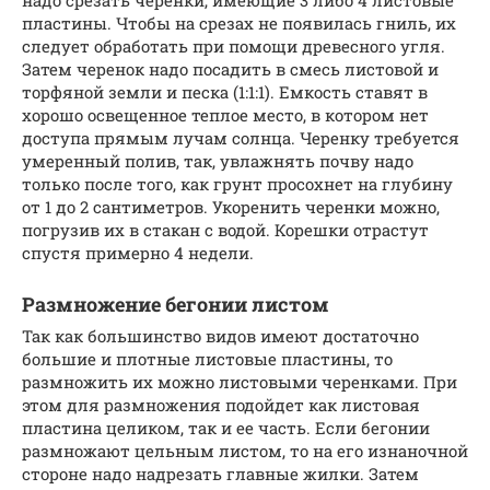
надо срезать черенки, имеющие 3 либо 4 листовые
пластины. Чтобы на срезах не появилась гниль, их
следует обработать при помощи древесного угля.
Затем черенок надо посадить в смесь листовой и
торфяной земли и песка (1:1:1). Емкость ставят в
хорошо освещенное теплое место, в котором нет
доступа прямым лучам солнца. Черенку требуется
умеренный полив, так, увлажнять почву надо
только после того, как грунт просохнет на глубину
от 1 до 2 сантиметров. Укоренить черенки можно,
погрузив их в стакан с водой. Корешки отрастут
спустя примерно 4 недели.
Размножение бегонии листом
Так как большинство видов имеют достаточно
большие и плотные листовые пластины, то
размножить их можно листовыми черенками. При
этом для размножения подойдет как листовая
пластина целиком, так и ее часть. Если бегонии
размножают цельным листом, то на его изнаночной
стороне надо надрезать главные жилки. Затем