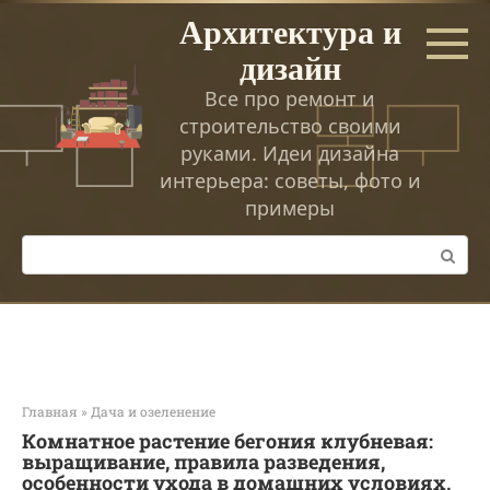
Перейти
Архитектура и
к
дизайн
контенту
Все про ремонт и
строительство своими
руками. Идеи дизайна
интерьера: советы, фото и
примеры
Поиск:
Главная
»
Дача и озеленение
Комнатное растение бегония клубневая:
выращивание, правила разведения,
особенности ухода в домашних условиях,