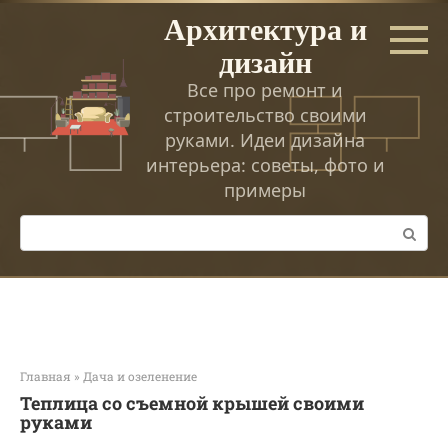
Перейти
Архитектура и
к
дизайн
контенту
Все про ремонт и
строительство своими
руками. Идеи дизайна
интерьера: советы, фото и
примеры
Поиск:
Главная
»
Дача и озеленение
Теплица со съемной крышей своими
руками