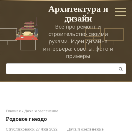
Перейти
Архитектура и
к
дизайн
контенту
Все про ремонт и
строительство своими
руками. Идеи дизайна
интерьера: советы, фото и
примеры
Поиск:
Главная
»
Дача и озеленение
Родовое гнездо
Опубликовано:
27 Янв 2022
Дача и озеленение