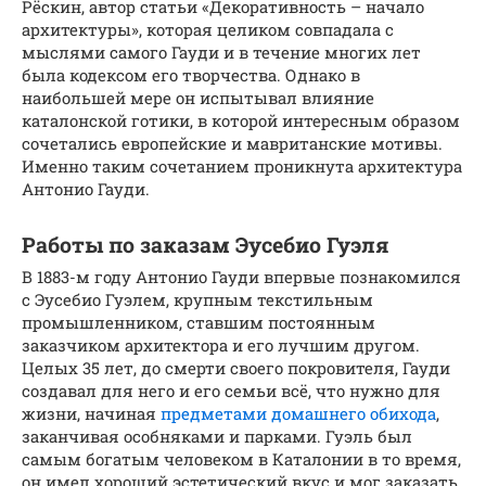
Рёскин, автор статьи «Декоративность – начало
архитектуры», которая целиком совпадала с
мыслями самого Гауди и в течение многих лет
была кодексом его творчества. Однако в
наибольшей мере он испытывал влияние
каталонской готики, в которой интересным образом
сочетались европейские и мавританские мотивы.
Именно таким сочетанием проникнута архитектура
Антонио Гауди.
Работы по заказам Эусебио Гуэля
В 1883-м году Антонио Гауди впервые познакомился
с Эусебио Гуэлем, крупным текстильным
промышленником, ставшим постоянным
заказчиком архитектора и его лучшим другом.
Целых 35 лет, до смерти своего покровителя, Гауди
создавал для него и его семьи всё, что нужно для
жизни, начиная
предметами домашнего обихода
,
заканчивая особняками и парками. Гуэль был
самым богатым человеком в Каталонии в то время,
он имел хороший эстетический вкус и мог заказать