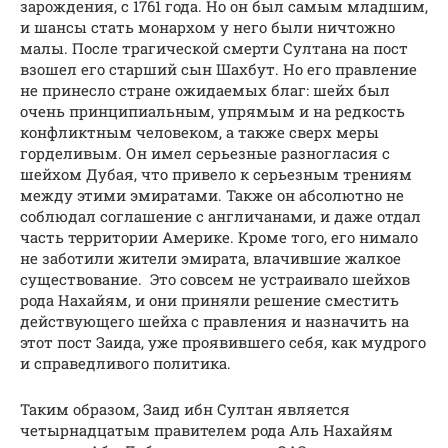
зарождения, с 1761 года. Но он был самым младшим,
и шансы стать монархом у него были ничтожно
малы. После трагической смерти Султана на пост
взошел его старший сын Шахбут. Но его правление
не принесло стране ожидаемых благ: шейх был
очень принципиальным, упрямым и на редкость
конфликтным человеком, а также сверх меры
горделивым. Он имел серьезные разногласия с
шейхом Дубая, что привело к серьезным трениям
между этими эмиратами. Также он абсолютно не
соблюдал соглашение с англичанами, и даже отдал
часть территории Америке. Кроме того, его нимало
не заботили жители эмирата, влачившие жалкое
существование. Это совсем не устраивало шейхов
рода Нахайям, и они приняли решение сместить
действующего шейха с правления и назначить на
этот пост Заида, уже проявившего себя, как мудрого
и справедливого политика.
Таким образом, Заид ибн Султан является
четырнадцатым правителем рода Аль Нахайям