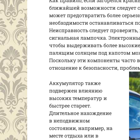
Как правило, если загорелся кра
ближайшей возможности следует съ
может предотвратить более серьез
необходимости останавливаться по
Неисправность следует проверить,
сигнальная лампочка. Электронны
чтобы выдерживать более высокие 
палящим солнцем под капотом може
Поскольку эти компоненты часто 
отношение к безопасности, пробле
Аккумулятор также
подвержен влиянию
высоких температур и
быстрее стареет.
Длительное нахождение
в неподвижном
состоянии, например, на
месте отдыха или в