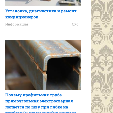
Установка, диагностика и ремонт
кондиционеров
Информация
0
Почему профильная труба
прямоугольная электросварная
лопается по шву при гибке на
трубогибе: ищем ошибки мастера