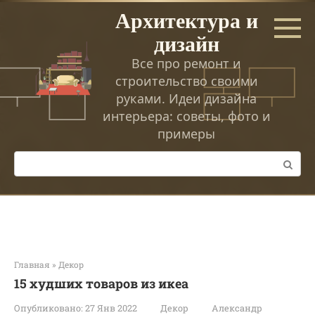
Перейти
Архитектура и
к
дизайн
контенту
Все про ремонт и
строительство своими
руками. Идеи дизайна
интерьера: советы, фото и
примеры
Поиск:
Главная
»
Декор
15 худших товаров из икеа
Опубликовано:
27 Янв 2022
Декор
Александр