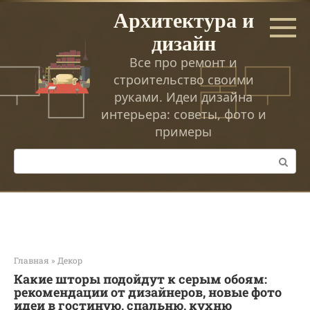
Перейти
Архитектура и
к
дизайн
контенту
Все про ремонт и
строительство своими
руками. Идеи дизайна
интерьера: советы, фото и
примеры
Поиск:
Главная
»
Декор
Какие шторы подойдут к серым обоям:
рекомендации от дизайнеров, новые фото
идеи в гостиную, спальню, кухню