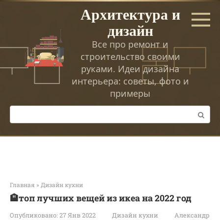
Перейти
Архитектура и
к
дизайн
контенту
Все про ремонт и
строительство своими
руками. Идеи дизайна
интерьера: советы, фото и
примеры
Поиск:
Главная
»
Дизайн кухни
🏨топ лучших вещей из икеа на 2022 год
Опубликовано:
27 Янв 2022
Дизайн кухни
Александр