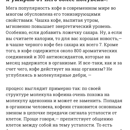
Мега популярность кофе в современном мире во
многом обусловлена его тонизирующими
свойствами. Чашка кофе, выпитая утром,
мгновенно повышает энергетический уровень.
Особенно, если добавить ложечку сахара. Ну, а если
вы считаете калории, то для вас хорошая новость,—
в чашке черного кофе без сахара их всего 7. Кроме
того, в кофе содержится около 800 ароматических
соединений и 300 антиоксидантов, которые на
месяц задержатся в организме. И все-таки, как и за
счет чего, кофе действует на наш организм? Не
углубляясь в молекулярные дебри, —
процесс выглядит примерно так: по своей
структуре молекула кофеина очень похожа на
молекулу аденозина и может ее заменить. Попадая
в организм человека, кофеин становится основным
звеном в цепочке передачи сигнала усталости от
клеток. Проще говоря,— препятствует общению
клеток между собой на тему усталости. То есть