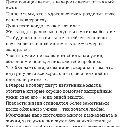
Днем солнце светит, а вечером светит отличный
ужин.
Тепло с теми, кто с удовольствием разделит твою
вечернюю трапезу.
Душа поет, когда кусок в рот идет.
Жить надо с радостью в душе и с ужином без диет.
Ты будешь полон сил и желаний, если плотно
поужинаешь, в противном случае – вечер не
заладился.
Упасть духом не позволяет обильный ужин,
объелся – и спать, и никаких тебе проблем.
Улыбка на его широком лице говорила о том, что
внутри у него все хорошо и сто он очень любит
плотно поужинать.
Вечером в голову лезут негативные мысли,
отогнать которые хорошо помогает калорийный
ужин, съел его – и ни одной мысли.
Прелести жизни становятся более заметными
после обильного ужина – так хочется любви….
Мужчинам надо постоянно многое разжевывать в
жизни, зато ужин они жуют без всякой помощи.
У меня есть любимые люди – это те, которые знают,